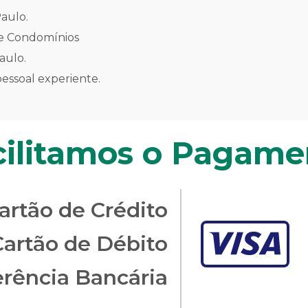
aulo.
 e Condomínios
aulo.
ssoal experiente.
cilitamos o Pagame
artão de Crédito
Cartão de Débito
erência Bancária