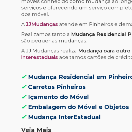
móveis conhecido como mudança ao long
serviços e oferecendo um serviço comple
dos móvel.
A
JJMudanças
atende em Pinheiros e demai
Realizamos tanto a
Mudança Residencial P
são pequenas mudanças.
A JJ Mudanças realiza
Mudança para outro
interestaduais
aceitamos cartões de crédit
✔
Mudança Residencial em Pinheir
✔
Carretos Pinheiros
✔
Içamento do Móvel
✔
Embalagem do Móvel e Objetos
✔
Mudança InterEstadual
Veja Mais